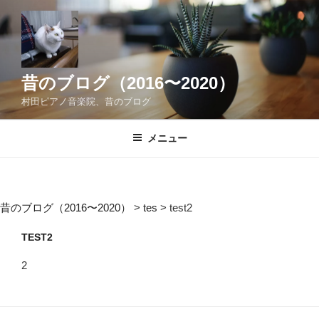
コ
ン
テ
ン
ツ
昔のブログ（2016〜2020）
へ
村田ピアノ音楽院、昔のブログ
ス
キ
メニュー
ッ
プ
昔のブログ（2016〜2020）
>
tes
>
test2
TEST2
2