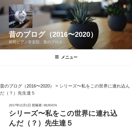
コ
ン
テ
ン
ツ
昔のブログ（2016〜2020）
へ
村田ピアノ音楽院、昔のブログ
ス
キ
メニュー
ッ
プ
昔のブログ（2016〜2020）
>
シリーズ〜私をこの世界に連れ込ん
だ（？）先生達５
投
2017年12月1日
投稿者:
MURATA
稿
シリーズ〜私をこの世界に連れ込
日:
んだ（？）先生達５