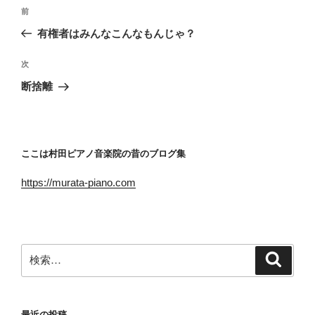
投
前
前
稿
の
有権者はみんなこんなもんじゃ？
ナ
投
ビ
稿
次
次
ゲ
の
断捨離
投
ー
稿
シ
ョ
ここは村田ピアノ音楽院の昔のブログ集
ン
https://murata-piano.com
検
検
索
索:
最近の投稿