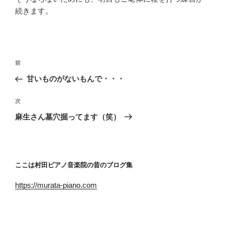
続きます。
投
前
前
稿
の
甘いものがないもんで・・・
ナ
投
ビ
稿
次
次
ゲ
の
麻生さん墓穴掘ってます（笑）
投
ー
稿
シ
ョ
ここは村田ピアノ音楽院の昔のブログ集
ン
https://murata-piano.com