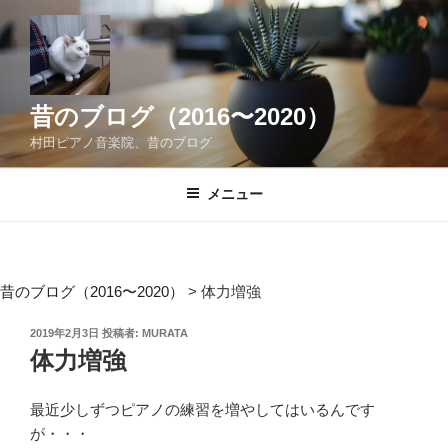
コ
ン
テ
ン
ツ
昔のブログ（2016〜2020）
へ
村田ピアノ音楽院、昔のブログ
ス
キ
メニュー
ッ
プ
昔のブログ（2016〜2020）
>
体力増強
投
2019年2月3日
投稿者:
MURATA
稿
体力増強
日:
最近少しずつピアノの練習を増やしてはいるんです
が・・・