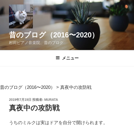
コ
ン
テ
ン
ツ
昔のブログ（2016〜2020）
へ
村田ピアノ音楽院、昔のブログ
ス
キ
メニュー
ッ
プ
昔のブログ（2016〜2020）
>
真夜中の攻防戦
投
2019年7月19日
投稿者:
MURATA
稿
真夜中の攻防戦
日:
うちのミルクは実はドアを自分で開けられます。