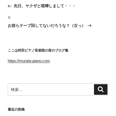
稿
の
先日、ヤクザと喧嘩しまして・・・
ナ
投
ビ
稿
次
次
ゲ
の
お前らテープ回してないだろうな？（古っ）
投
ー
稿
シ
ョ
ここは村田ピアノ音楽院の昔のブログ集
ン
https://murata-piano.com
検
検
索
索:
最近の投稿