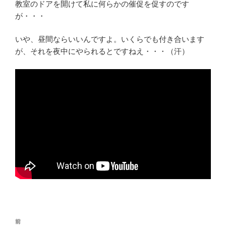
教室のドアを開けて私に何らかの催促を促すのです
が・・・
いや、昼間ならいいんですよ。いくらでも付き合います
が、それを夜中にやられるとですねえ・・・（汗）
投
前
前