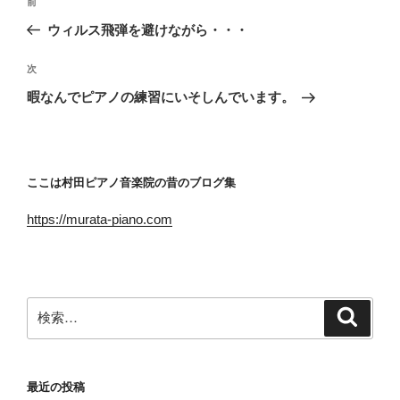
前
前
稿
の
ウィルス飛弾を避けながら・・・
ナ
投
ビ
稿
次
次
ゲ
の
暇なんでピアノの練習にいそしんでいます。
投
ー
稿
シ
ョ
ここは村田ピアノ音楽院の昔のブログ集
ン
https://murata-piano.com
検
検
索
索:
最近の投稿