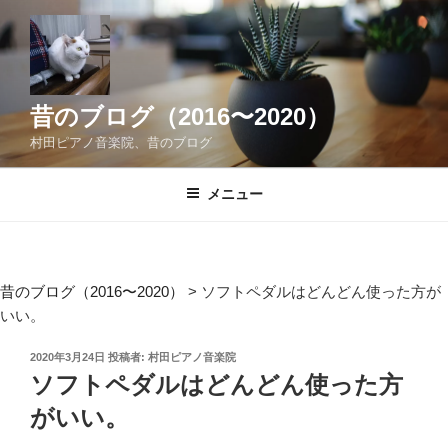
コ
ン
テ
ン
ツ
昔のブログ（2016〜2020）
へ
村田ピアノ音楽院、昔のブログ
ス
キ
メニュー
ッ
プ
昔のブログ（2016〜2020）
>
ソフトペダルはどんどん使った方が
いい。
投
2020年3月24日
投稿者:
村田ピアノ音楽院
稿
ソフトペダルはどんどん使った方
日:
がいい。