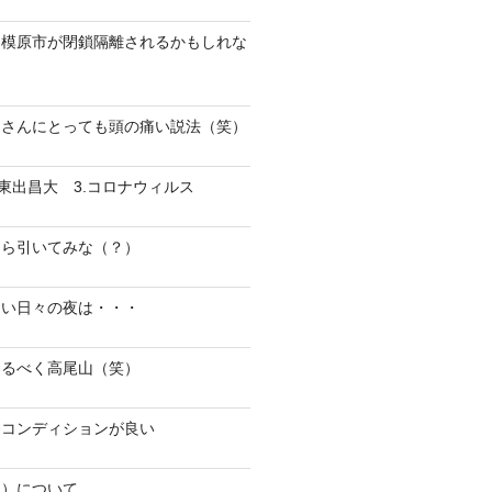
相模原市が閉鎖隔離されるかもしれな
皆さんにとっても頭の痛い説法（笑）
.東出昌大 3.コロナウィルス
なら引いてみな（？）
しい日々の夜は・・・
なるべく高尾山（笑）
番コンディションが良い
？）について