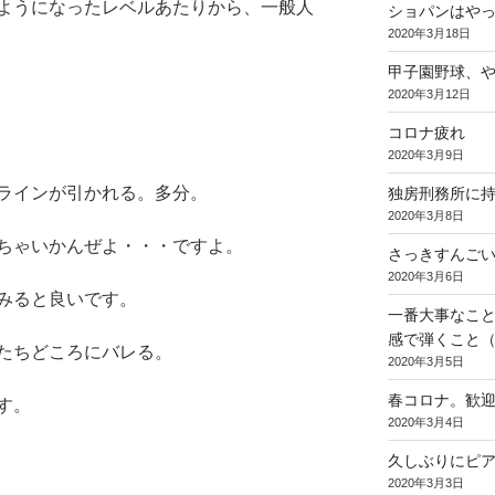
ようになったレベルあたりから、一般人
ショパンはや
2020年3月18日
甲子園野球、
2020年3月12日
コロナ疲れ
2020年3月9日
ラインが引かれる。多分。
独房刑務所に
2020年3月8日
ちゃいかんぜよ・・・ですよ。
さっきすんご
2020年3月6日
みると良いです。
一番大事なこ
感で弾くこと
たちどころにバレる。
2020年3月5日
春コロナ。歓
す。
2020年3月4日
久しぶりにピ
2020年3月3日