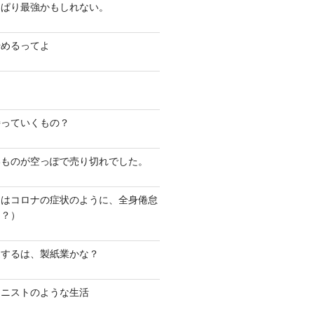
っぱり最強かもしれない。
やめるってよ
持っていくもの？
いものが空っぽで売り切れでした。
とはコロナの症状のように、全身倦怠
（？）
迎するは、製紙業かな？
アニストのような生活