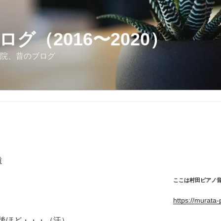
ログ（2016〜2020）
院、昔のブログ
道
ここは村田ピアノ
https://murata
後ほど・・・（汗）