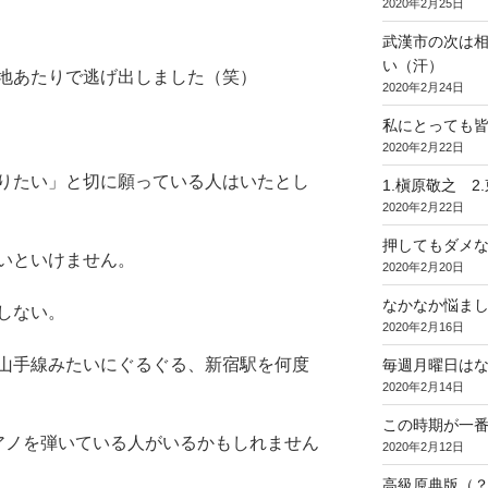
2020年2月25日
武漢市の次は
い（汗）
地あたりで逃げ出しました（笑）
2020年2月24日
私にとっても
2020年2月22日
りたい」と切に願っている人はいたとし
1.槇原敬之 2
2020年2月22日
押してもダメ
いといけません。
2020年2月20日
なかなか悩ま
しない。
2020年2月16日
山手線みたいにぐるぐる、新宿駅を何度
毎週月曜日は
2020年2月14日
この時期が一
くピアノを弾いている人がいるかもしれません
2020年2月12日
高級原典版（