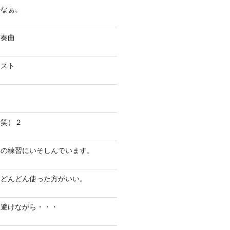
かなぁ。
前奏曲
ニスト
（笑）２
ノの練習にいそしんでいます。
はどんどん使った方がいい。
を避けながら・・・