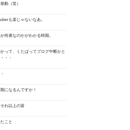
ト発動（笑）
tuberも楽じゃないなあ。
分が何者なのかがわかる時期。
かかって、くたばってブログ中断かと
て・・・
・・
学期になるんですか！
どそれ以上の富
ったこと