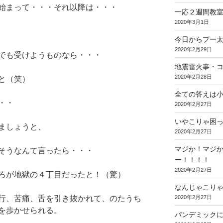
始まって・・・それ以降は・・・
一応２週間教
2020年3月1日
今日からプー
2020年2月29日
でも受けようものなら・・・
地震雷火事・
2020年2月28日
と（笑）
全ての答えは
・・
2020年2月27日
いやこりゃ困
ましょうと、
2020年2月27日
マジか！マジ
そうなんて言ったら・・・
ー！！！！
2020年2月27日
ろが地獄の４丁目だったと！（驚）
なんじゃこり
行、苦痛、舌を引き抜かれて、のたうち
2020年2月27日
を歩かせられる。
パンデミック