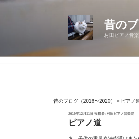
コ
ン
テ
昔のブ
ン
ツ
村田ピアノ音楽
へ
ス
キ
ッ
プ
昔のブログ（2016〜2020）
>
ピアノ
投
2019年12月11日
投稿者:
村田ピアノ音楽院
稿
ピアノ道
日:
あ、子供の重量奏法指導はまた