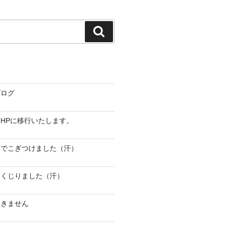
検
索
ブログ
HPに移行いたします。
までこぎつけました（汗）
しくじりました（汗）
いきません