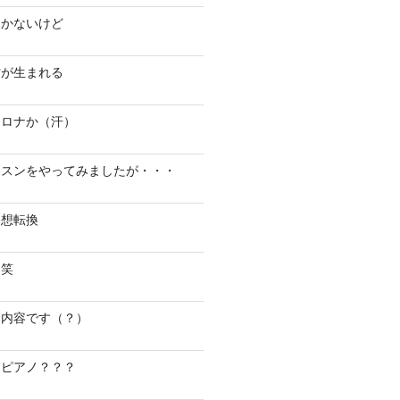
たかないけど
才が生まれる
コロナか（汗）
ッスンをやってみましたが・・・
発想転換
？笑
な内容です（？）
るピアノ？？？