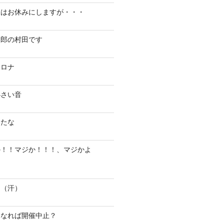
室はお休みにしますが・・・
太郎の村田です
コロナ
小さい音
ったな
か！！マジか！！！、マジかよ
ゃ（汗）
になれば開催中止？