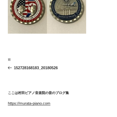
投
前
前
稿
の
152728168183_20180526
ナ
投
ビ
稿
ゲ
ー
ここは村田ピアノ音楽院の昔のブログ集
シ
https://murata-piano.com
ョ
ン