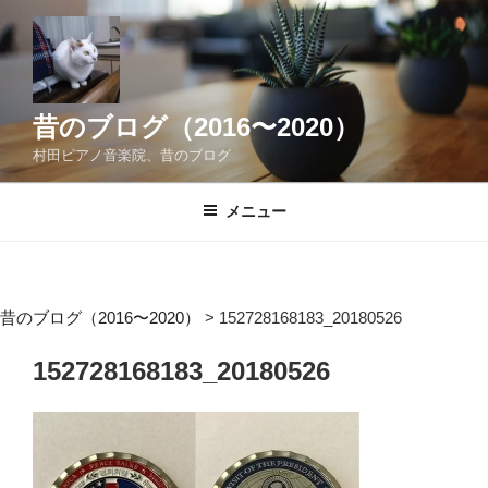
コ
ン
テ
ン
ツ
昔のブログ（2016〜2020）
へ
村田ピアノ音楽院、昔のブログ
ス
キ
メニュー
ッ
プ
昔のブログ（2016〜2020）
>
152728168183_20180526
152728168183_20180526